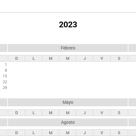
2023
Febrero
D
L
M
M
J
V
S
1
8
15
22
29
Mayo
D
L
M
M
J
V
S
Agosto
D
L
M
M
J
V
S