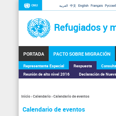
ONU
العربية
中文
English
Français
Русски
Refugiados y m
PORTADA
PACTO SOBRE MIGRACIÓN
Representante Especial
Respuesta
Consult
ASAMBLEA GENERAL
Reunión de alto nivel 2016
Declaración de Nuev
Inicio
›
Calendario
›
Calendario de eventos
Se
encuentra
Calendario de eventos
usted