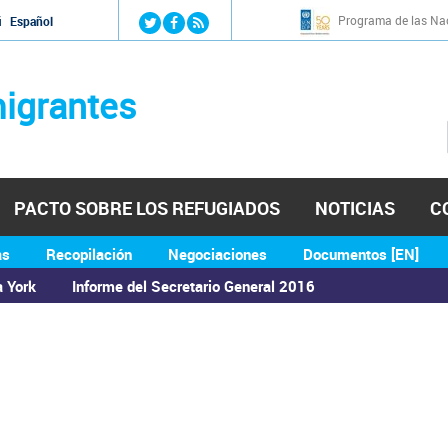
Jump to navigation
Programa de las Nac
й
Español
igrantes
PACTO SOBRE LOS REFUGIADOS
NOTICIAS
C
as
Recopilación
Negociaciones
Documentos [EN]
a York
Informe del Secretario General 2016