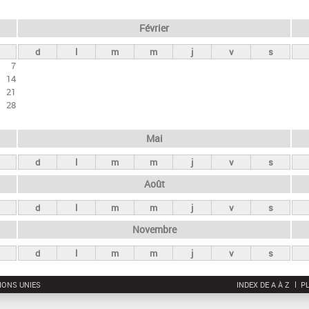
Février
d
l
m
m
j
v
s
7
14
21
28
Mai
d
l
m
m
j
v
s
Août
d
l
m
m
j
v
s
Novembre
d
l
m
m
j
v
s
IONS UNIES
INDEX DE A À Z
PL