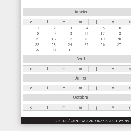
e
Janvier
t
d
l
m
m
j
v
s
s
1
2
3
4
5
6
p
8
9
10
11
12
13
r
15
16
17
18
19
20
22
23
24
25
26
27
i
29
30
31
n
Avril
c
d
l
m
m
j
v
s
i
Juillet
p
a
d
l
m
m
j
v
s
u
Octobre
x
d
l
m
m
j
v
s
DROITS D'AUTEUR © 2026 ORGANISATION DES NAT