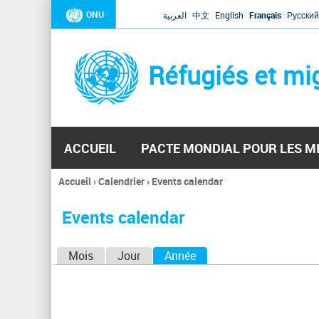
ONU
العربية
中文
English
Français
Русский
Réfugiés et mi
ACCUEIL
PACTE MONDIAL POUR LES M
Accueil
›
Calendrier
›
Events calendar
Vous
êtes
Events calendar
ici
O
Mois
Jour
Année
(onglet actif)
n
g
l