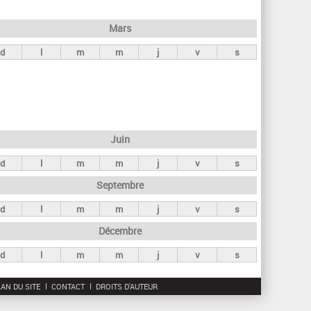
h
e
Mars
r
d
l
m
m
j
v
s
c
h
e
Juin
d
l
m
m
j
v
s
Septembre
d
l
m
m
j
v
s
Décembre
d
l
m
m
j
v
s
AN DU SITE
CONTACT
DROITS D'AUTEUR