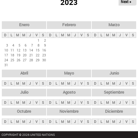
ú
2023
Next »
l
s
a
q
p
u
e
a
Enero
Febrero
Marzo
d
s
a
D
L
M
M
J
V
S
D
L
M
M
J
V
S
D
L
M
M
J
V
S
p
1
2
3
4
5
6
7
8
9
r
10
11
12
13
14
15
16
i
17
18
19
20
21
22
23
24
25
26
27
28
29
30
n
31
c
Abril
Mayo
Junio
i
p
D
L
M
M
J
V
S
D
L
M
M
J
V
S
D
L
M
M
J
V
S
a
Julio
Agosto
Septiembre
l
D
L
M
M
J
V
S
D
L
M
M
J
V
S
D
L
M
M
J
V
S
e
Octubre
Noviembre
Diciembre
s
D
L
M
M
J
V
S
D
L
M
M
J
V
S
D
L
M
M
J
V
S
COPYRIGHT © 2026 UNITED NATIONS