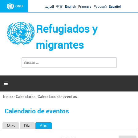
Jump to navigation
ONU
العربية
中文
English
Français
Русский
Español
Refugiados y
migrantes
B
F
u
o
s
r
c
a
m
r

u
l
Inicio
›
Calendario
›
Calendario de eventos
a
Se
r
encuentra
i
Calendario de eventos
usted
o
aquí
d
Mes
Día
Año
(solapa activa)
S
e
b
o