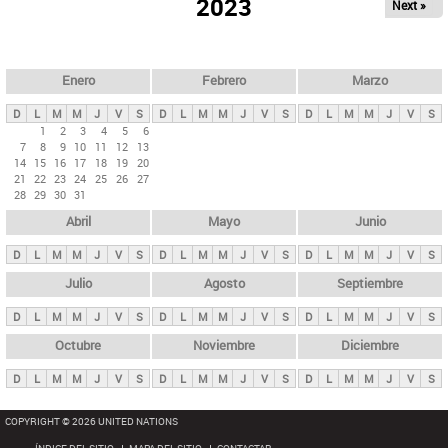
ú
2023
Next »
l
s
a
q
p
u
e
a
Enero
Febrero
Marzo
d
s
a
D
L
M
M
J
V
S
D
L
M
M
J
V
S
D
L
M
M
J
V
S
p
1
2
3
4
5
6
7
8
9
10
11
12
13
r
14
15
16
17
18
19
20
i
21
22
23
24
25
26
27
28
29
30
31
n
Abril
Mayo
Junio
c
i
D
L
M
M
J
V
S
D
L
M
M
J
V
S
D
L
M
M
J
V
S
p
Julio
Agosto
Septiembre
a
D
L
M
M
J
V
S
D
L
M
M
J
V
S
D
L
M
M
J
V
S
l
e
Octubre
Noviembre
Diciembre
s
D
L
M
M
J
V
S
D
L
M
M
J
V
S
D
L
M
M
J
V
S
COPYRIGHT © 2026 UNITED NATIONS