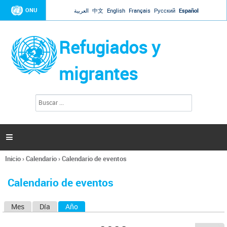
Jump to navigation
ONU
العربية
中文
English
Français
Русский
Español
Refugiados y
migrantes
B
F
u
o
s
r
c
a
m
r

u
l
Inicio
›
Calendario
›
Calendario de eventos
a
Se
r
encuentra
i
Calendario de eventos
usted
o
aquí
d
Mes
Día
Año
(solapa activa)
S
e
b
o