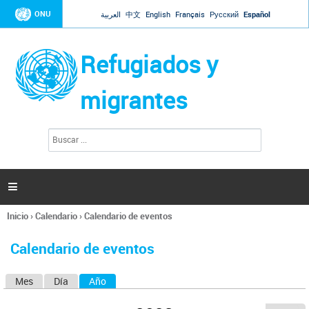
Jump to navigation
ONU
العربية
中文
English
Français
Русский
Español
Refugiados y
migrantes
B
F
u
o
s
r
c
a
m
r

u
l
Inicio
›
Calendario
›
Calendario de eventos
a
Se
r
encuentra
i
Calendario de eventos
usted
o
aquí
d
Mes
Día
Año
(solapa activa)
S
e
b
o