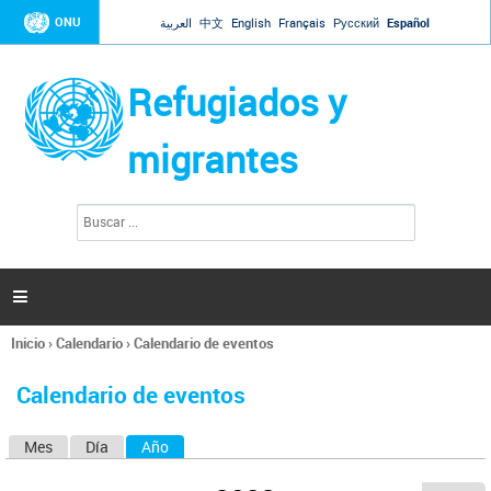
Jump to navigation
ONU
العربية
中文
English
Français
Русский
Español
Refugiados y
migrantes
B
F
u
o
s
r
c
a
m
r

u
l
Inicio
›
Calendario
›
Calendario de eventos
a
Se
r
encuentra
i
Calendario de eventos
usted
o
aquí
d
Mes
Día
Año
(solapa activa)
S
e
b
o