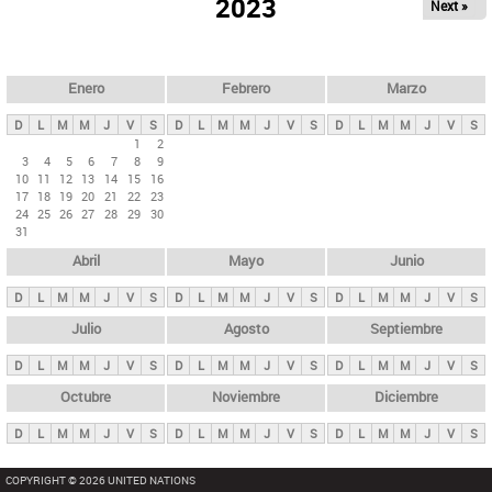
ú
2023
Next »
l
s
a
q
p
u
e
a
Enero
Febrero
Marzo
d
s
a
D
L
M
M
J
V
S
D
L
M
M
J
V
S
D
L
M
M
J
V
S
p
1
2
3
4
5
6
7
8
9
r
10
11
12
13
14
15
16
i
17
18
19
20
21
22
23
24
25
26
27
28
29
30
n
31
c
Abril
Mayo
Junio
i
p
D
L
M
M
J
V
S
D
L
M
M
J
V
S
D
L
M
M
J
V
S
a
Julio
Agosto
Septiembre
l
D
L
M
M
J
V
S
D
L
M
M
J
V
S
D
L
M
M
J
V
S
e
Octubre
Noviembre
Diciembre
s
D
L
M
M
J
V
S
D
L
M
M
J
V
S
D
L
M
M
J
V
S
COPYRIGHT © 2026 UNITED NATIONS