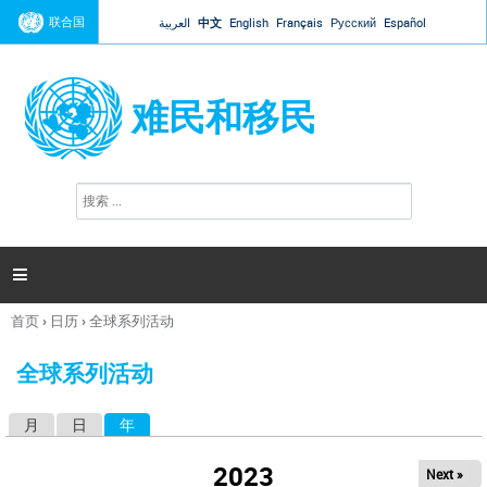
Jump to navigation
联合国
العربية
中文
English
Français
Русский
Español
难民和移民
搜
搜
索
索
表
单

首页
›
日历
›
全球系列活动
你
在
全球系列活动
这
里
月
日
年
（活动标签）
主
标
2023
Next »
签