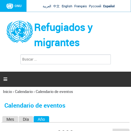
Jump to navigation
ONU
العربية
中文
English
Français
Русский
Español
Refugiados y
migrantes
B
F
u
o
s
r
c
a
m
r

u
l
Inicio
›
Calendario
›
Calendario de eventos
a
Se
r
encuentra
i
Calendario de eventos
usted
o
aquí
d
Mes
Día
Año
(solapa activa)
S
e
b
o