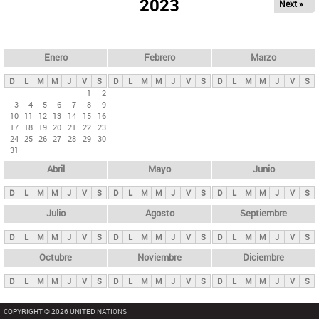
ú
2023
Next »
l
s
a
q
p
u
e
a
Enero
Febrero
Marzo
d
s
a
D
L
M
M
J
V
S
D
L
M
M
J
V
S
D
L
M
M
J
V
S
p
1
2
3
4
5
6
7
8
9
r
10
11
12
13
14
15
16
i
17
18
19
20
21
22
23
24
25
26
27
28
29
30
n
31
c
Abril
Mayo
Junio
i
p
D
L
M
M
J
V
S
D
L
M
M
J
V
S
D
L
M
M
J
V
S
a
Julio
Agosto
Septiembre
l
D
L
M
M
J
V
S
D
L
M
M
J
V
S
D
L
M
M
J
V
S
e
Octubre
Noviembre
Diciembre
s
D
L
M
M
J
V
S
D
L
M
M
J
V
S
D
L
M
M
J
V
S
COPYRIGHT © 2026 UNITED NATIONS