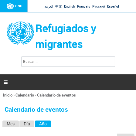
Jump to navigation
ONU
العربية
中文
English
Français
Русский
Español
Refugiados y
migrantes
B
F
u
o
s
r
c
a
m
r

u
l
Inicio
›
Calendario
›
Calendario de eventos
a
Se
r
encuentra
i
Calendario de eventos
usted
o
aquí
d
Mes
Día
Año
(solapa activa)
S
e
b
o