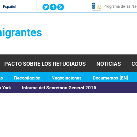
Jump to navigation
Programa de las Nac
й
Español
igrantes
PACTO SOBRE LOS REFUGIADOS
NOTICIAS
C
as
Recopilación
Negociaciones
Documentos [EN]
a York
Informe del Secretario General 2016