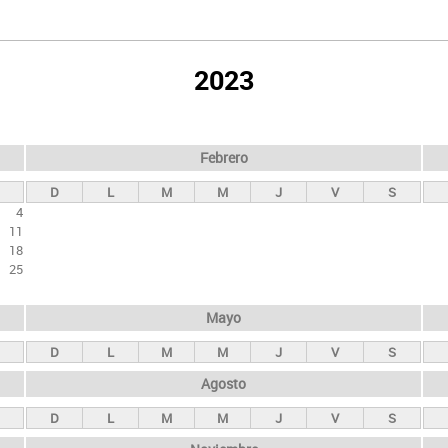
2023
Febrero
D
L
M
M
J
V
S
4
11
18
25
Mayo
D
L
M
M
J
V
S
Agosto
D
L
M
M
J
V
S