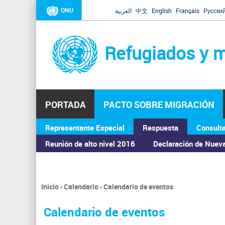
ONU
العربية
中文
English
Français
Русски
Refugiados y m
PORTADA
PACTO SOBRE MIGRACIÓN
Representante Especial
Respuesta
Consult
ASAMBLEA GENERAL
Reunión de alto nivel 2016
Declaración de Nuev
Inicio
›
Calendario
›
Calendario de eventos
Se
encuentra
Calendario de eventos
usted