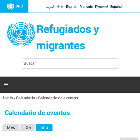
Jump to navigation
ONU
العربية
中文
English
Français
Русский
Español
Refugiados y
migrantes
B
F
u
o
s
r
c
a
m
r

u
l
Inicio
›
Calendario
›
Calendario de eventos
a
Se
r
encuentra
i
Calendario de eventos
usted
o
aquí
d
Mes
Día
Año
(solapa activa)
S
e
b
o