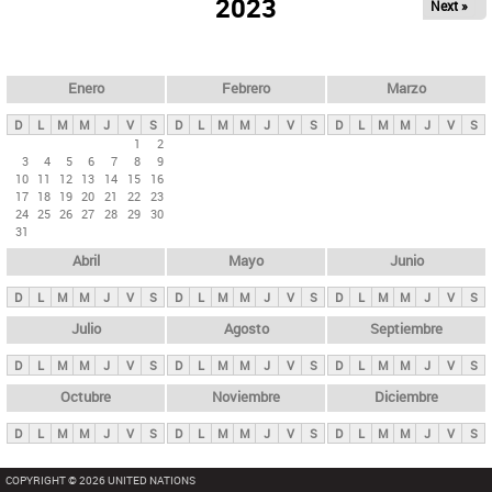
ú
2023
Next »
l
s
a
q
p
u
e
a
Enero
Febrero
Marzo
d
s
a
D
L
M
M
J
V
S
D
L
M
M
J
V
S
D
L
M
M
J
V
S
p
1
2
3
4
5
6
7
8
9
r
10
11
12
13
14
15
16
i
17
18
19
20
21
22
23
24
25
26
27
28
29
30
n
31
c
Abril
Mayo
Junio
i
p
D
L
M
M
J
V
S
D
L
M
M
J
V
S
D
L
M
M
J
V
S
a
Julio
Agosto
Septiembre
l
D
L
M
M
J
V
S
D
L
M
M
J
V
S
D
L
M
M
J
V
S
e
Octubre
Noviembre
Diciembre
s
D
L
M
M
J
V
S
D
L
M
M
J
V
S
D
L
M
M
J
V
S
COPYRIGHT © 2026 UNITED NATIONS