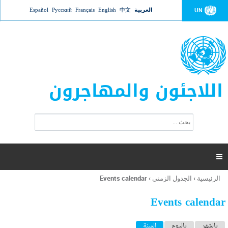
Jump to navigation
العربية
中文
English
Français
Русский
Español
UN
اللاجئون والمهاجرون
ا
ب
س
ح
ت
ث
م
ا

ر
ة
الرئيسية
›
الجدول الزمني
›
Events calendar
أنت
ا
هنا
ل
Events calendar
ب
ح
ا
بالشهر
باليوم
السنة
(علامة التبويب النشطة)
ث