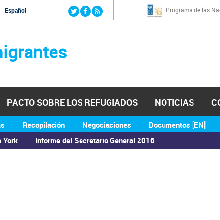
Jump to navigation
Programa de las Nac
й
Español
igrantes
PACTO SOBRE LOS REFUGIADOS
NOTICIAS
C
as
Recopilación
Negociaciones
Documentos [EN]
a York
Informe del Secretario General 2016