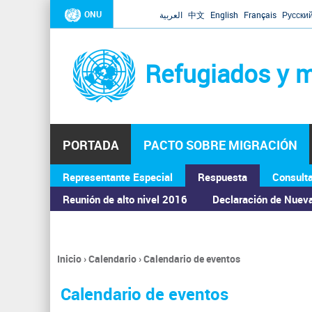
ONU
العربية
中文
English
Français
Русски
Refugiados y m
PORTADA
PACTO SOBRE MIGRACIÓN
Representante Especial
Respuesta
Consult
ASAMBLEA GENERAL
Reunión de alto nivel 2016
Declaración de Nuev
Inicio
›
Calendario
›
Calendario de eventos
Se
encuentra
Calendario de eventos
usted