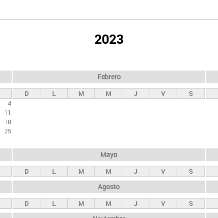
2023
Febrero
D
L
M
M
J
V
S
4
11
18
25
Mayo
D
L
M
M
J
V
S
Agosto
D
L
M
M
J
V
S