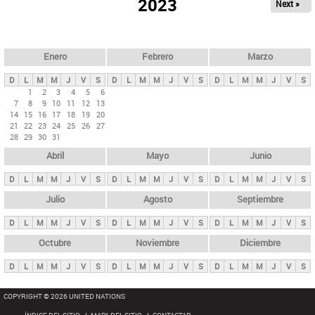
ú
2023
Next »
l
s
a
q
p
u
e
a
Enero
Febrero
Marzo
d
s
a
D
L
M
M
J
V
S
D
L
M
M
J
V
S
D
L
M
M
J
V
S
p
1
2
3
4
5
6
7
8
9
10
11
12
13
r
14
15
16
17
18
19
20
i
21
22
23
24
25
26
27
28
29
30
31
n
Abril
Mayo
Junio
c
i
D
L
M
M
J
V
S
D
L
M
M
J
V
S
D
L
M
M
J
V
S
p
Julio
Agosto
Septiembre
a
D
L
M
M
J
V
S
D
L
M
M
J
V
S
D
L
M
M
J
V
S
l
e
Octubre
Noviembre
Diciembre
s
D
L
M
M
J
V
S
D
L
M
M
J
V
S
D
L
M
M
J
V
S
COPYRIGHT © 2026 UNITED NATIONS