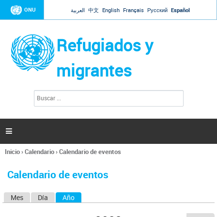
Jump to navigation
ONU
العربية
中文
English
Français
Русский
Español
Refugiados y
migrantes
B
F
u
o
s
r
c
a
m
r

u
l
Inicio
›
Calendario
›
Calendario de eventos
a
Se
r
encuentra
i
Calendario de eventos
usted
o
aquí
d
Mes
Día
Año
(solapa activa)
S
e
b
o