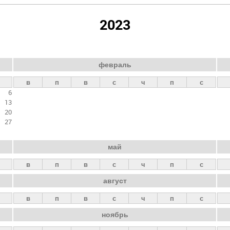
2023
февраль
в
п
в
с
ч
п
с
6
13
20
27
май
в
п
в
с
ч
п
с
август
в
п
в
с
ч
п
с
ноябрь