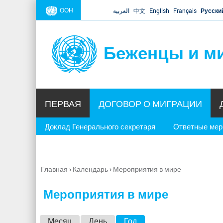
ООН
العربية
中文
English
Français
Русски
Беженцы и м
ПЕРВАЯ
ДОГОВОР О МИГРАЦИИ
Доклад Генерального секретаря
Ответные ме
Главная
›
Календарь
›
Мероприятия в мире
Вы
здесь
Мероприятия в мире
Г
Месяц
День
Год
(активная вкладка)