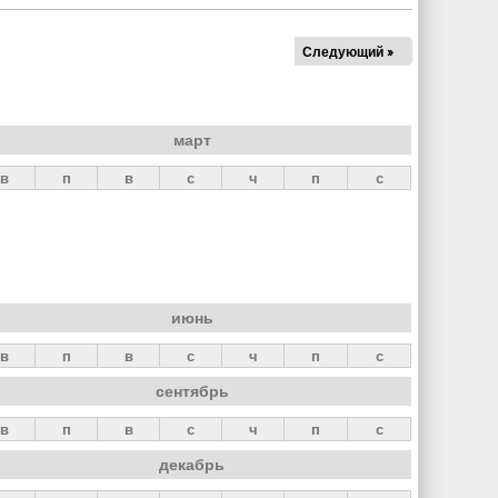
Следующий »
март
в
п
в
с
ч
п
с
июнь
в
п
в
с
ч
п
с
сентябрь
в
п
в
с
ч
п
с
декабрь