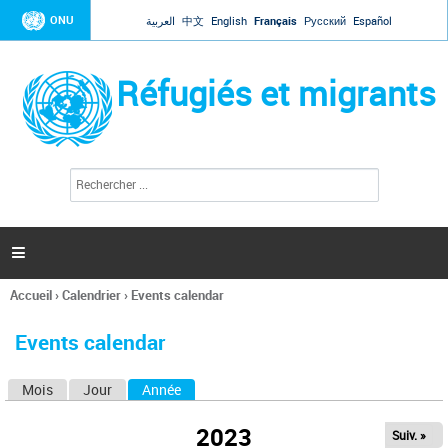
Jump to navigation
ONU
العربية
中文
English
Français
Русский
Español
Réfugiés et migrants
R
F
e
o
c
r
h
e
m
r

u
c
l
h
Accueil
›
Calendrier
›
Events calendar
a
e
Vous
r
i
êtes
r
Events calendar
ici
e
d
Mois
Jour
Année
(onglet actif)
O
e
r
n
e
2023
Suiv. »
g