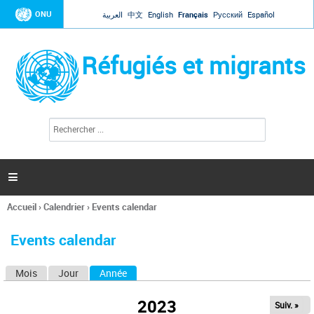
Jump to navigation
ONU
العربية
中文
English
Français
Русский
Español
Réfugiés et migrants
R
F
e
o
c
r
h
e
m
r

u
c
l
h
Accueil
›
Calendrier
›
Events calendar
a
e
Vous
r
i
êtes
r
Events calendar
ici
e
d
Mois
Jour
Année
(onglet actif)
O
e
r
n
e
2023
Suiv. »
g