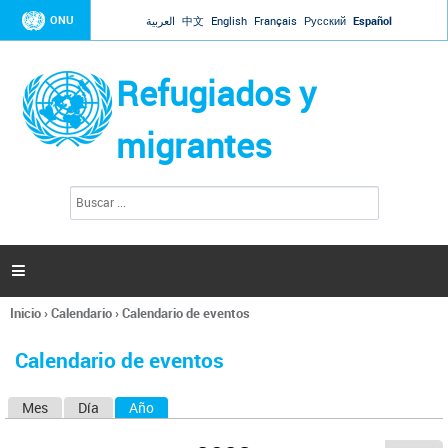
Jump to navigation
ONU
العربية
中文
English
Français
Русский
Español
Refugiados y
migrantes
B
F
u
o
s
r
c
a
m
r

u
l
Inicio
›
Calendario
›
Calendario de eventos
a
Se
r
encuentra
i
Calendario de eventos
usted
o
aquí
d
Mes
Día
Año
(solapa activa)
S
e
b
o