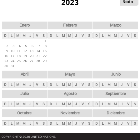
ú
2023
Next »
l
s
a
q
p
u
e
a
Enero
Febrero
Marzo
d
s
a
D
L
M
M
J
V
S
D
L
M
M
J
V
S
D
L
M
M
J
V
S
p
1
2
3
4
5
6
7
8
r
9
10
11
12
13
14
15
i
16
17
18
19
20
21
22
23
24
25
26
27
28
29
n
30
31
c
Abril
Mayo
Junio
i
p
D
L
M
M
J
V
S
D
L
M
M
J
V
S
D
L
M
M
J
V
S
a
Julio
Agosto
Septiembre
l
D
L
M
M
J
V
S
D
L
M
M
J
V
S
D
L
M
M
J
V
S
e
Octubre
Noviembre
Diciembre
s
D
L
M
M
J
V
S
D
L
M
M
J
V
S
D
L
M
M
J
V
S
COPYRIGHT © 2026 UNITED NATIONS