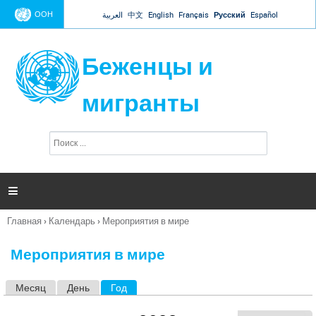
Jump to navigation
ООН
العربية
中文
English
Français
Русский
Español
Беженцы и
мигранты
П
Ф
о
о
и
р
с
к
м

а
п
Главная
›
Календарь
›
Мероприятия в мире
о
Вы
и
здесь
с
Мероприятия в мире
к
а
Месяц
День
Год
(активная вкладка)
Г
л