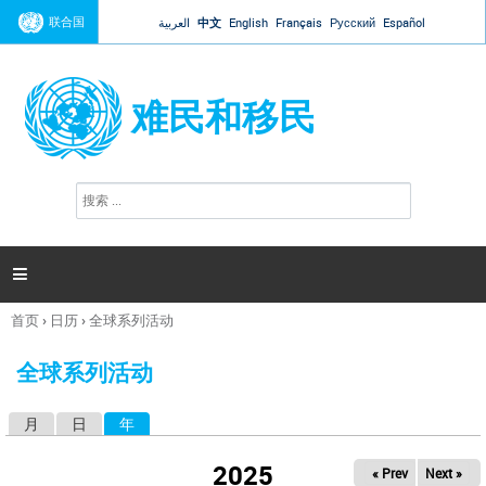
Jump to navigation
联合国
العربية
中文
English
Français
Русский
Español
难民和移民
搜
搜
索
索
表
单

首页
›
日历
›
全球系列活动
你
在
全球系列活动
这
里
月
日
年
（活动标签）
主
标
2025
« Prev
Next »
签