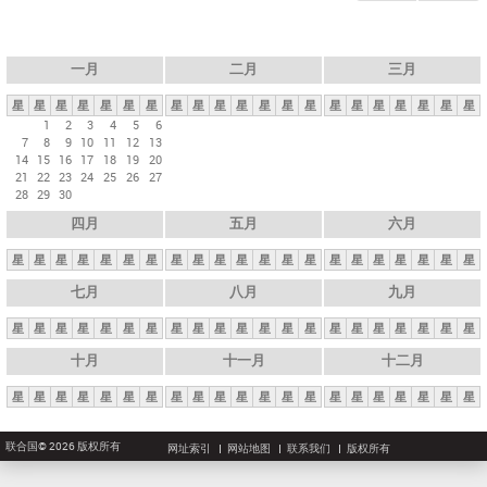
一月
二月
三月
星
星
星
星
星
星
星
星
星
星
星
星
星
星
星
星
星
星
星
星
星
1
2
3
4
5
6
7
8
9
10
11
12
13
14
15
16
17
18
19
20
21
22
23
24
25
26
27
28
29
30
四月
五月
六月
星
星
星
星
星
星
星
星
星
星
星
星
星
星
星
星
星
星
星
星
星
七月
八月
九月
星
星
星
星
星
星
星
星
星
星
星
星
星
星
星
星
星
星
星
星
星
十月
十一月
十二月
星
星
星
星
星
星
星
星
星
星
星
星
星
星
星
星
星
星
星
星
星
联合国© 2026 版权所有
网址索引
网站地图
联系我们
版权所有