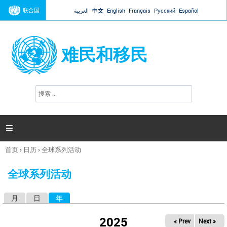
Jump to navigation
联合国
العربية
中文
English
Français
Русский
Español
难民和移民
搜
搜
索
索
表
单

首页
›
日历
›
全球系列活动
你
在
全球系列活动
这
里
月
日
年
（活动标签）
主
标
2025
« Prev
Next »
签