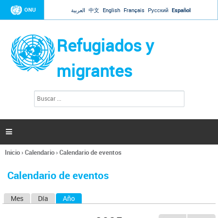
Jump to navigation
ONU
العربية
中文
English
Français
Русский
Español
Refugiados y
migrantes
B
F
u
o
s
r
c
a
m
r

u
l
Inicio
›
Calendario
›
Calendario de eventos
a
Se
r
encuentra
i
Calendario de eventos
usted
o
aquí
d
Mes
Día
Año
(solapa activa)
S
e
b
o