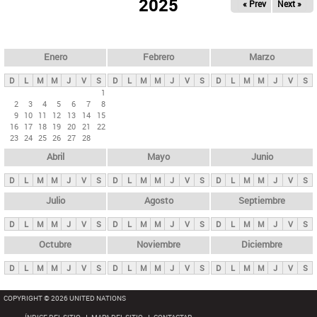
ú
2025
« Prev
Next »
l
s
a
q
p
u
e
a
Enero
Febrero
Marzo
d
s
a
D
L
M
M
J
V
S
D
L
M
M
J
V
S
D
L
M
M
J
V
S
p
1
2
3
4
5
6
7
8
r
9
10
11
12
13
14
15
i
16
17
18
19
20
21
22
23
24
25
26
27
28
n
Abril
Mayo
Junio
c
i
D
L
M
M
J
V
S
D
L
M
M
J
V
S
D
L
M
M
J
V
S
p
Julio
Agosto
Septiembre
a
D
L
M
M
J
V
S
D
L
M
M
J
V
S
D
L
M
M
J
V
S
l
e
Octubre
Noviembre
Diciembre
s
D
L
M
M
J
V
S
D
L
M
M
J
V
S
D
L
M
M
J
V
S
COPYRIGHT © 2026 UNITED NATIONS