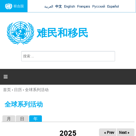
Jump to navigation
联合国
العربية
中文
English
Français
Русский
Español
难民和移民
搜
搜
索
索
表
单

首页
›
日历
›
全球系列活动
你
在
全球系列活动
这
里
月
日
年
（活动标签）
主
标
2025
« Prev
Next »
签