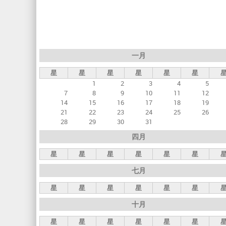
标
签
一月
星
星
星
星
星
星
1
2
3
4
5
7
8
9
10
11
12
14
15
16
17
18
19
21
22
23
24
25
26
28
29
30
31
四月
星
星
星
星
星
星
七月
星
星
星
星
星
星
十月
星
星
星
星
星
星