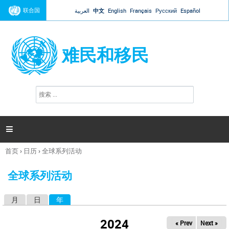
Jump to navigation
联合国
العربية
中文
English
Français
Русский
Español
难民和移民
搜
搜
索
索
表
单

首页
›
日历
›
全球系列活动
你
在
全球系列活动
这
里
月
日
年
（活动标签）
主
标
2024
« Prev
Next »
签