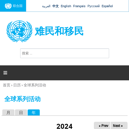
Jump to navigation
联合国
العربية
中文
English
Français
Русский
Español
难民和移民
搜
搜
索
索
表
单

首页
›
日历
›
全球系列活动
你
在
全球系列活动
这
里
月
日
年
（活动标签）
主
标
2024
« Prev
Next »
签