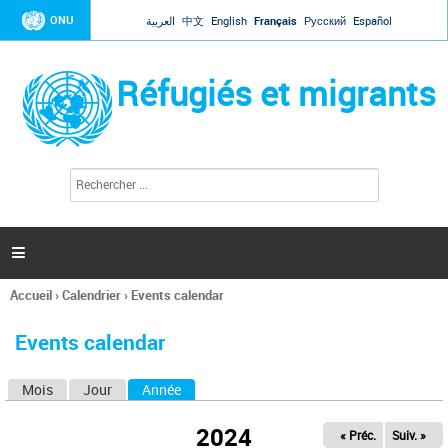
Jump to navigation
ONU
العربية
中文
English
Français
Русский
Español
Réfugiés et migrants
R
F
e
o
c
r
h
e
m
r

u
c
l
h
Accueil
›
Calendrier
›
Events calendar
a
e
Vous
r
i
êtes
r
Events calendar
ici
e
d
Mois
Jour
Année
(onglet actif)
O
e
r
n
e
2024
« Préc.
Suiv. »
g