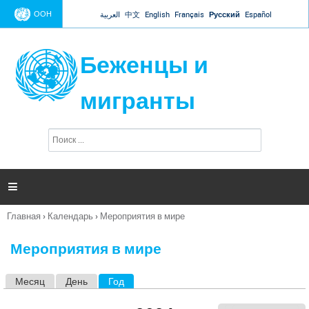
Jump to navigation
ООН
العربية
中文
English
Français
Русский
Español
Беженцы и
мигранты
П
Ф
о
о
и
р
с
к
м

а
п
Главная
›
Календарь
›
Мероприятия в мире
о
Вы
и
здесь
с
Мероприятия в мире
к
а
Месяц
День
Год
(активная вкладка)
Г
л