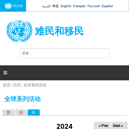
Jump to navigation
联合国
العربية
中文
English
Français
Русский
Español
难民和移民
搜
搜
索
索
表
单

首页
›
日历
›
全球系列活动
你
在
全球系列活动
这
里
月
日
年
（活动标签）
主
标
2024
« Prev
Next »
签