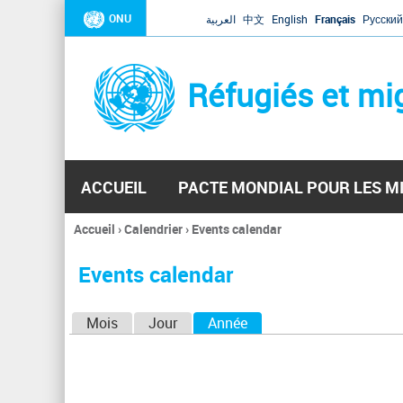
ONU
العربية
中文
English
Français
Русский
Réfugiés et mi
ACCUEIL
PACTE MONDIAL POUR LES M
Accueil
›
Calendrier
›
Events calendar
Vous
êtes
Events calendar
ici
O
Mois
Jour
Année
(onglet actif)
n
g
l