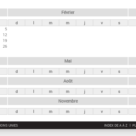
Février
d
l
m
m
j
v
s
5
12
19
26
Mai
d
l
m
m
j
v
s
Août
d
l
m
m
j
v
s
Novembre
d
l
m
m
j
v
s
IONS UNIES
INDEX DE A À Z
PL