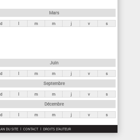
h
e
Mars
r
d
l
m
m
j
v
s
c
h
e
Juin
d
l
m
m
j
v
s
Septembre
d
l
m
m
j
v
s
Décembre
d
l
m
m
j
v
s
AN DU SITE
CONTACT
DROITS D'AUTEUR