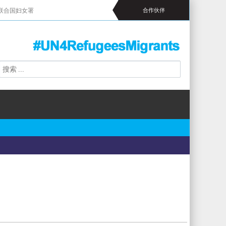
联合国妇女署
合作伙伴
搜
搜
索
索
表
单