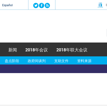
Jump to navigation
й
Español
新闻
2018年会议
2018年联大会议
盘点阶段
政府间谈判
支助文件
资料来源