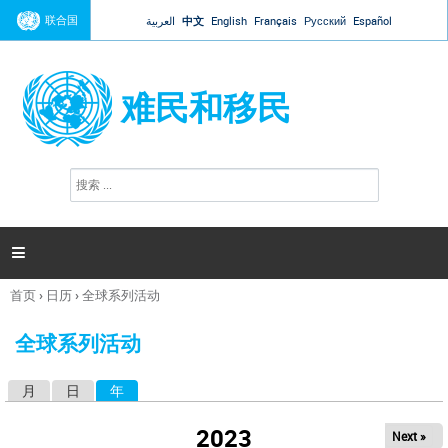
Jump to navigation
联合国
العربية
中文
English
Français
Русский
Español
难民和移民
搜
搜
索
索
表
单

首页
›
日历
›
全球系列活动
你
在
全球系列活动
这
里
月
日
年
（活动标签）
主
标
2023
Next »
签