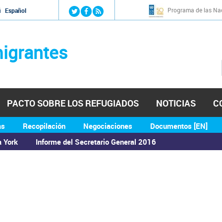
Jump to navigation
Programa de las Nac
й
Español
igrantes
PACTO SOBRE LOS REFUGIADOS
NOTICIAS
C
as
Recopilación
Negociaciones
Documentos [EN]
a York
Informe del Secretario General 2016