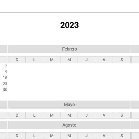
2023
Febrero
D
L
M
M
J
V
S
2
9
16
23
30
Mayo
D
L
M
M
J
V
S
Agosto
D
L
M
M
J
V
S