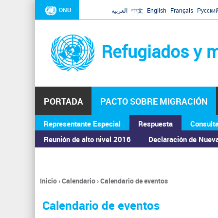
ONU
العربية
中文
English
Français
Русски
Refugiados y m
PORTADA
PACTO SOBRE MIGRACIÓN
Representante Especial
Respuesta
Consult
ASAMBLEA GENERAL
Reunión de alto nivel 2016
Declaración de Nuev
Inicio
›
Calendario
›
Calendario de eventos
Se
encuentra
Calendario de eventos
usted