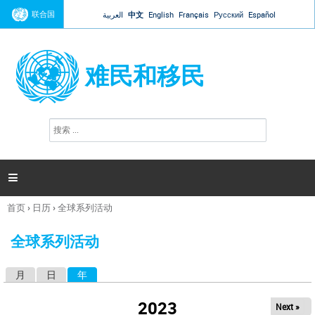
Jump to navigation
联合国
العربية
中文
English
Français
Русский
Español
难民和移民
搜
搜
索
索
表
单

首页
›
日历
›
全球系列活动
你
在
全球系列活动
这
里
月
日
年
（活动标签）
主
标
2023
Next »
签