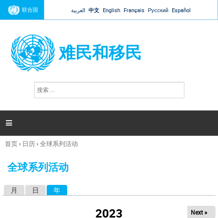
Jump to navigation
联合国
العربية
中文
English
Français
Русский
Español
难民和移民
搜
搜
索
索
表
单

首页
›
日历
›
全球系列活动
你
在
全球系列活动
这
里
月
日
年
（活动标签）
主
标
2023
Next »
签