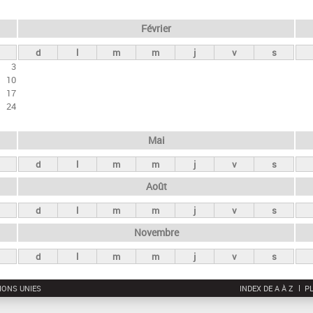
Février
d
l
m
m
j
v
s
3
10
17
24
Mai
d
l
m
m
j
v
s
Août
d
l
m
m
j
v
s
Novembre
d
l
m
m
j
v
s
IONS UNIES
INDEX DE A À Z
PL