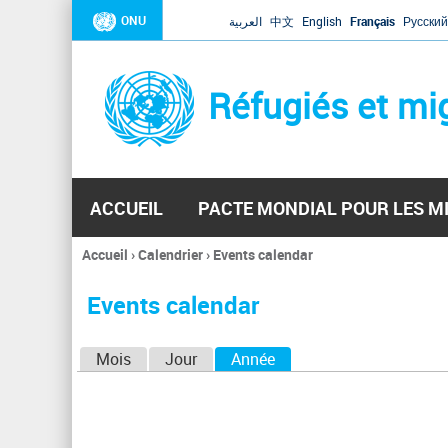
ONU
العربية
中文
English
Français
Русский
Réfugiés et mi
ACCUEIL
PACTE MONDIAL POUR LES M
Accueil
›
Calendrier
›
Events calendar
Vous
êtes
Events calendar
ici
O
Mois
Jour
Année
(onglet actif)
n
g
l