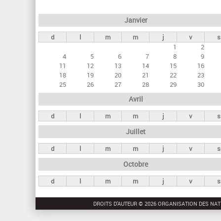
e
Janvier
t
d
l
m
m
j
v
s
s
1
2
p
4
5
6
7
8
9
r
11
12
13
14
15
16
18
19
20
21
22
23
i
25
26
27
28
29
30
n
Avril
c
d
l
m
m
j
v
s
i
Juillet
p
a
d
l
m
m
j
v
s
u
Octobre
x
d
l
m
m
j
v
s
DROITS D'AUTEUR © 2026 ORGANISATION DES NAT