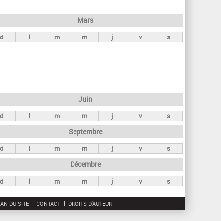
h
e
Mars
r
d
l
m
m
j
v
s
c
h
e
Juin
d
l
m
m
j
v
s
Septembre
d
l
m
m
j
v
s
Décembre
d
l
m
m
j
v
s
AN DU SITE
CONTACT
DROITS D'AUTEUR