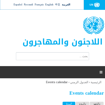
Jump to navigation
العربية
中文
English
Français
Русский
Español
UN
اللاجئون والمهاجرون
ا
ب
س
ح
ت
ث
م
ا

ر
ة
الرئيسية
›
الجدول الزمني
›
Events calendar
أنت
ا
هنا
ل
Events calendar
ب
ح
ا
بالشهر
باليوم
السنة
(علامة التبويب النشطة)
ث