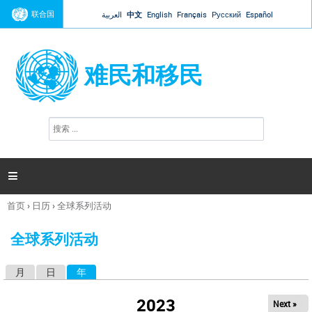
Jump to navigation
联合国
العربية
中文
English
Français
Русский
Español
难民和移民
搜
搜
索
索
表
单

首页
›
日历
›
全球系列活动
你
在
全球系列活动
这
里
月
日
年
（活动标签）
主
标
2023
Next »
签