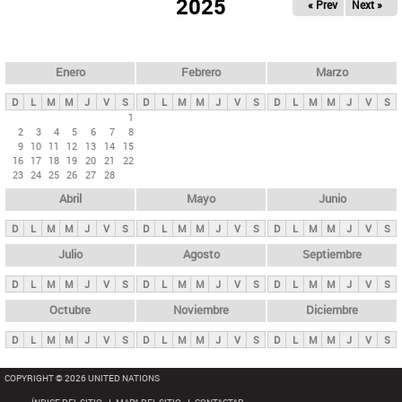
ú
2025
« Prev
Next »
l
s
a
q
p
u
e
a
Enero
Febrero
Marzo
d
s
a
D
L
M
M
J
V
S
D
L
M
M
J
V
S
D
L
M
M
J
V
S
p
1
2
3
4
5
6
7
8
r
9
10
11
12
13
14
15
i
16
17
18
19
20
21
22
23
24
25
26
27
28
n
Abril
Mayo
Junio
c
i
D
L
M
M
J
V
S
D
L
M
M
J
V
S
D
L
M
M
J
V
S
p
Julio
Agosto
Septiembre
a
D
L
M
M
J
V
S
D
L
M
M
J
V
S
D
L
M
M
J
V
S
l
e
Octubre
Noviembre
Diciembre
s
D
L
M
M
J
V
S
D
L
M
M
J
V
S
D
L
M
M
J
V
S
COPYRIGHT © 2026 UNITED NATIONS