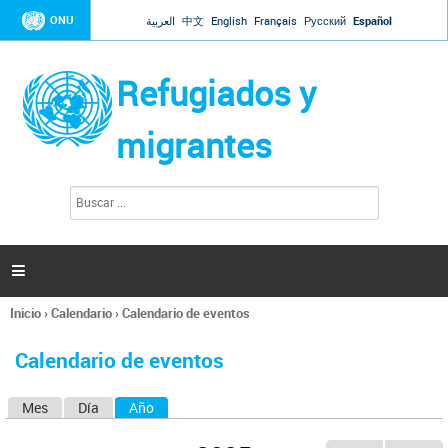
Jump to navigation
ONU
العربية
中文
English
Français
Русский
Español
Refugiados y
migrantes
B
F
u
o
s
r
c
a
m
r

u
l
Inicio
›
Calendario
›
Calendario de eventos
a
Se
r
encuentra
i
Calendario de eventos
usted
o
aquí
d
Mes
Día
Año
(solapa activa)
S
e
b
o