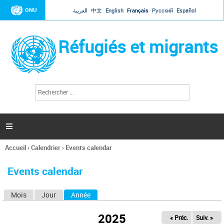
Jump to navigation
ONU
العربية
中文
English
Français
Русский
Español
Réfugiés et migrants
R
F
e
o
c
r
h
e
m
r

u
c
l
h
Accueil
›
Calendrier
›
Events calendar
a
e
Vous
r
i
êtes
r
Events calendar
ici
e
d
Mois
Jour
Année
(onglet actif)
O
e
r
n
e
2025
« Préc.
Suiv. »
g