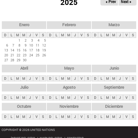
ú
2025
« Prev
Next »
l
s
a
q
p
u
e
a
Enero
Febrero
Marzo
d
s
a
D
L
M
M
J
V
S
D
L
M
M
J
V
S
D
L
M
M
J
V
S
p
1
2
3
4
5
6
7
8
9
10
11
12
r
13
14
15
16
17
18
19
i
20
21
22
23
24
25
26
27
28
29
30
n
Abril
Mayo
Junio
c
i
D
L
M
M
J
V
S
D
L
M
M
J
V
S
D
L
M
M
J
V
S
p
Julio
Agosto
Septiembre
a
D
L
M
M
J
V
S
D
L
M
M
J
V
S
D
L
M
M
J
V
S
l
e
Octubre
Noviembre
Diciembre
s
D
L
M
M
J
V
S
D
L
M
M
J
V
S
D
L
M
M
J
V
S
COPYRIGHT © 2026 UNITED NATIONS