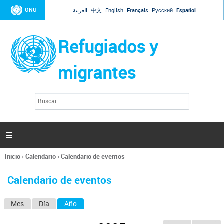
Jump to navigation
ONU
العربية
中文
English
Français
Русский
Español
Refugiados y
migrantes
B
F
u
o
s
r
c
a
m
r

u
l
Inicio
›
Calendario
›
Calendario de eventos
a
Se
r
encuentra
i
Calendario de eventos
usted
o
aquí
d
Mes
Día
Año
(solapa activa)
S
e
b
o