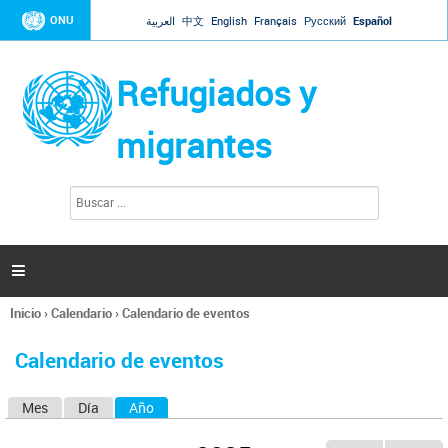
Jump to navigation
ONU
العربية
中文
English
Français
Русский
Español
Refugiados y
migrantes
B
F
u
o
s
r
c
a
m
r

u
l
Inicio
›
Calendario
›
Calendario de eventos
a
Se
r
encuentra
i
Calendario de eventos
usted
o
aquí
d
Mes
Día
Año
(solapa activa)
S
e
b
o