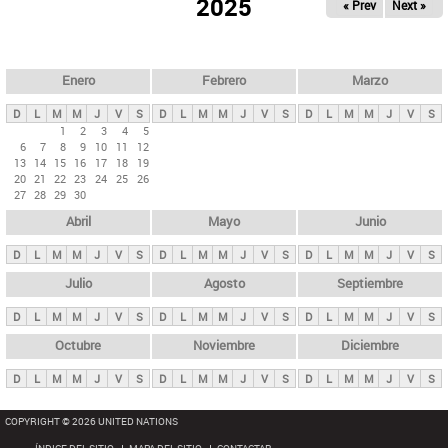
ú
2025
« Prev
Next »
l
s
a
q
p
u
e
a
Enero
Febrero
Marzo
d
s
a
D
L
M
M
J
V
S
D
L
M
M
J
V
S
D
L
M
M
J
V
S
p
1
2
3
4
5
6
7
8
9
10
11
12
r
13
14
15
16
17
18
19
i
20
21
22
23
24
25
26
27
28
29
30
n
Abril
Mayo
Junio
c
i
D
L
M
M
J
V
S
D
L
M
M
J
V
S
D
L
M
M
J
V
S
p
Julio
Agosto
Septiembre
a
D
L
M
M
J
V
S
D
L
M
M
J
V
S
D
L
M
M
J
V
S
l
e
Octubre
Noviembre
Diciembre
s
D
L
M
M
J
V
S
D
L
M
M
J
V
S
D
L
M
M
J
V
S
COPYRIGHT © 2026 UNITED NATIONS