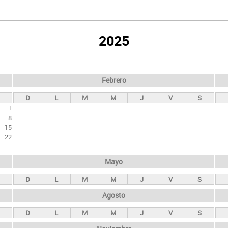
2025
Febrero
D
L
M
M
J
V
S
1
8
15
22
Mayo
D
L
M
M
J
V
S
Agosto
D
L
M
M
J
V
S