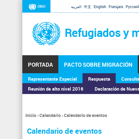
ONU
العربية
中文
English
Français
Русски
Refugiados y m
PORTADA
PACTO SOBRE MIGRACIÓN
Representante Especial
Respuesta
Consult
ASAMBLEA GENERAL
Reunión de alto nivel 2016
Declaración de Nuev
Inicio
›
Calendario
›
Calendario de eventos
Se
encuentra
Calendario de eventos
usted