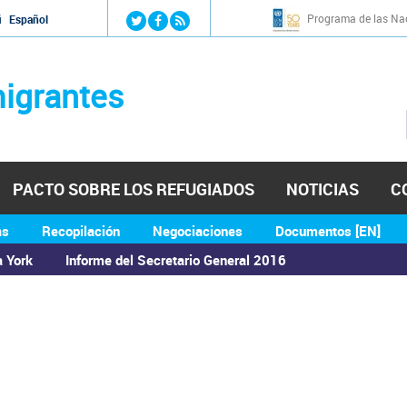
Jump to navigation
Programa de las Nac
й
Español
igrantes
PACTO SOBRE LOS REFUGIADOS
NOTICIAS
C
as
Recopilación
Negociaciones
Documentos [EN]
a York
Informe del Secretario General 2016