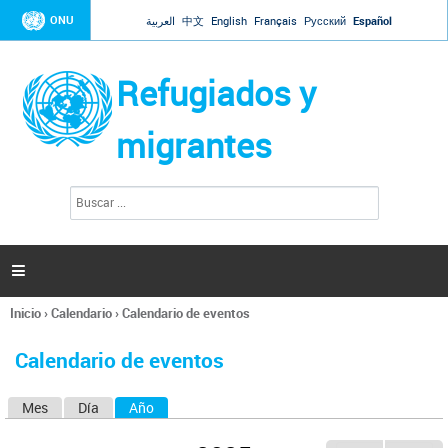
Jump to navigation
ONU
العربية
中文
English
Français
Русский
Español
Refugiados y
migrantes
B
F
u
o
s
r
c
a
m
r

u
l
Inicio
›
Calendario
›
Calendario de eventos
a
Se
r
encuentra
i
Calendario de eventos
usted
o
aquí
d
Mes
Día
Año
(solapa activa)
S
e
b
o