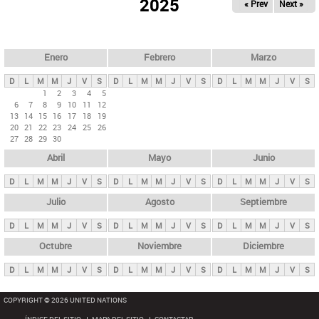
ú
2025
« Prev
Next »
l
s
a
q
p
u
e
a
Enero
Febrero
Marzo
d
s
a
D
L
M
M
J
V
S
D
L
M
M
J
V
S
D
L
M
M
J
V
S
p
1
2
3
4
5
6
7
8
9
10
11
12
r
13
14
15
16
17
18
19
i
20
21
22
23
24
25
26
27
28
29
30
n
Abril
Mayo
Junio
c
i
D
L
M
M
J
V
S
D
L
M
M
J
V
S
D
L
M
M
J
V
S
p
Julio
Agosto
Septiembre
a
D
L
M
M
J
V
S
D
L
M
M
J
V
S
D
L
M
M
J
V
S
l
e
Octubre
Noviembre
Diciembre
s
D
L
M
M
J
V
S
D
L
M
M
J
V
S
D
L
M
M
J
V
S
COPYRIGHT © 2026 UNITED NATIONS