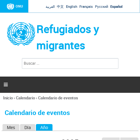
Jump to navigation
ONU
العربية
中文
English
Français
Русский
Español
Refugiados y
migrantes
B
F
u
o
s
r
c
a
m
r

u
l
Inicio
›
Calendario
›
Calendario de eventos
a
Se
r
encuentra
i
Calendario de eventos
usted
o
aquí
d
Mes
Día
Año
(solapa activa)
S
e
b
o