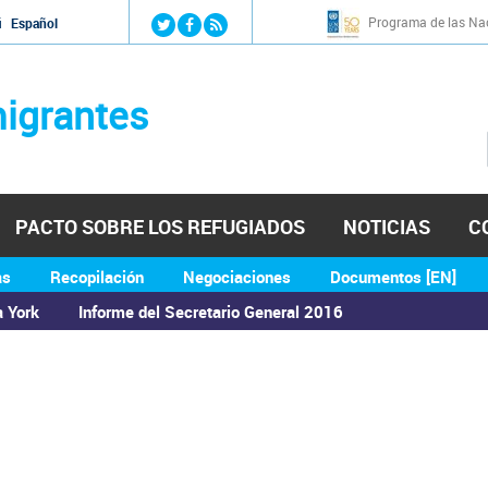
Jump to navigation
Programa de las Nac
й
Español
igrantes
PACTO SOBRE LOS REFUGIADOS
NOTICIAS
C
as
Recopilación
Negociaciones
Documentos [EN]
a York
Informe del Secretario General 2016