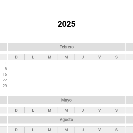
2025
Febrero
D
L
M
M
J
V
S
1
8
15
22
29
Mayo
D
L
M
M
J
V
S
Agosto
D
L
M
M
J
V
S