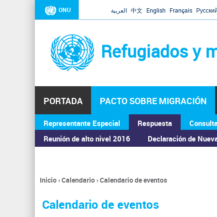
ONU
العربية
中文
English
Français
Русски
Refugiados y m
PORTADA
PACTO SOBRE MIGRACIÓN
Representante Especial
Respuesta
Consult
ASAMBLEA GENERAL
Reunión de alto nivel 2016
Declaración de Nuev
Inicio
›
Calendario
›
Calendario de eventos
Se
encuentra
Calendario de eventos
usted