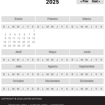
ú
2025
« Prev
Next »
l
s
a
q
p
u
e
a
Enero
Febrero
Marzo
d
s
a
D
L
M
M
J
V
S
D
L
M
M
J
V
S
D
L
M
M
J
V
S
p
1
2
3
4
5
6
7
8
r
9
10
11
12
13
14
15
i
16
17
18
19
20
21
22
23
24
25
26
27
28
n
Abril
Mayo
Junio
c
i
D
L
M
M
J
V
S
D
L
M
M
J
V
S
D
L
M
M
J
V
S
p
Julio
Agosto
Septiembre
a
D
L
M
M
J
V
S
D
L
M
M
J
V
S
D
L
M
M
J
V
S
l
e
Octubre
Noviembre
Diciembre
s
D
L
M
M
J
V
S
D
L
M
M
J
V
S
D
L
M
M
J
V
S
COPYRIGHT © 2026 UNITED NATIONS