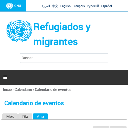
Jump to navigation
ONU
العربية
中文
English
Français
Русский
Español
Refugiados y
migrantes
B
F
u
o
s
r
c
a
m
r

u
l
Inicio
›
Calendario
›
Calendario de eventos
a
Se
r
encuentra
i
Calendario de eventos
usted
o
aquí
d
Mes
Día
Año
(solapa activa)
S
e
b
o