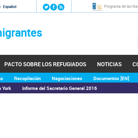
Jump to navigation
Programa de las Nac
й
Español
igrantes
PACTO SOBRE LOS REFUGIADOS
NOTICIAS
C
as
Recopilación
Negociaciones
Documentos [EN]
a York
Informe del Secretario General 2016