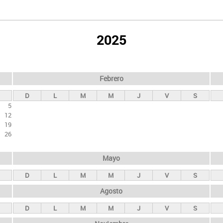
2025
Febrero
D
L
M
M
J
V
S
5
12
19
26
Mayo
D
L
M
M
J
V
S
Agosto
D
L
M
M
J
V
S