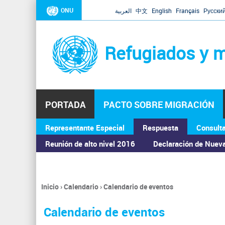
ONU
العربية
中文
English
Français
Русски
Refugiados y m
PORTADA
PACTO SOBRE MIGRACIÓN
Representante Especial
Respuesta
Consult
ASAMBLEA GENERAL
Reunión de alto nivel 2016
Declaración de Nuev
Inicio
›
Calendario
›
Calendario de eventos
Se
encuentra
Calendario de eventos
usted