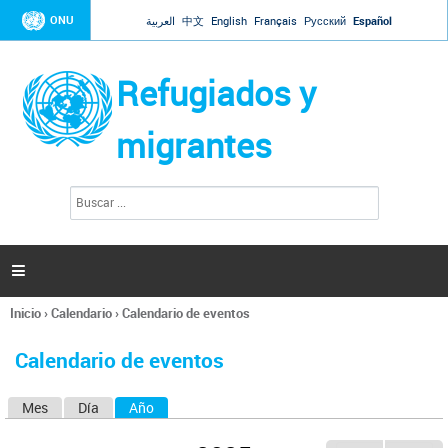
Jump to navigation
ONU
العربية
中文
English
Français
Русский
Español
Refugiados y
migrantes
B
F
u
o
s
r
c
a
m
r

u
l
Inicio
›
Calendario
›
Calendario de eventos
a
Se
r
encuentra
i
Calendario de eventos
usted
o
aquí
d
Mes
Día
Año
(solapa activa)
S
e
b
o