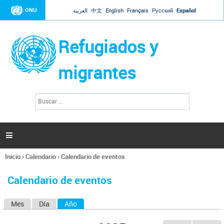
Jump to navigation
ONU
العربية
中文
English
Français
Русский
Español
Refugiados y
migrantes
B
F
u
o
s
r
c
a
m
r

u
l
Inicio
›
Calendario
›
Calendario de eventos
a
Se
r
encuentra
i
Calendario de eventos
usted
o
aquí
d
Mes
Día
Año
(solapa activa)
S
e
b
o