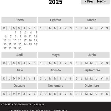
ú
2025
« Prev
Next »
l
s
a
q
p
u
e
a
Enero
Febrero
Marzo
d
s
a
D
L
M
M
J
V
S
D
L
M
M
J
V
S
D
L
M
M
J
V
S
p
1
2
3
4
5
6
7
8
9
10
11
12
r
13
14
15
16
17
18
19
i
20
21
22
23
24
25
26
27
28
29
30
n
Abril
Mayo
Junio
c
i
D
L
M
M
J
V
S
D
L
M
M
J
V
S
D
L
M
M
J
V
S
p
Julio
Agosto
Septiembre
a
D
L
M
M
J
V
S
D
L
M
M
J
V
S
D
L
M
M
J
V
S
l
e
Octubre
Noviembre
Diciembre
s
D
L
M
M
J
V
S
D
L
M
M
J
V
S
D
L
M
M
J
V
S
COPYRIGHT © 2026 UNITED NATIONS